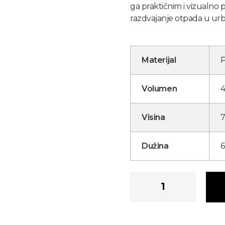
ga praktičnim i vizualno 
razdvajanje otpada u ur
Materijal
P
Volumen
4
Visina
Dužina