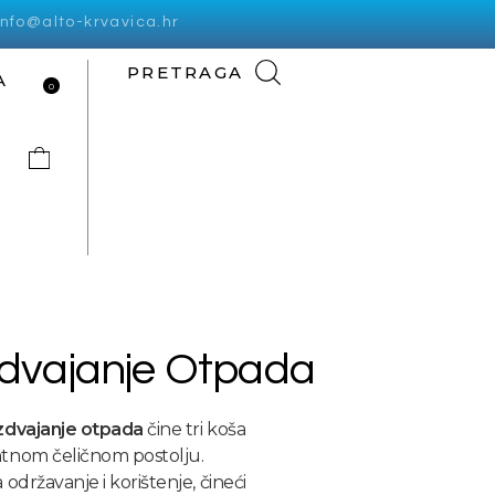
info@alto-krvavica.hr
PRETRAGA
A
0
zdvajanje Otpada
azdvajanje otpada
čine tri koša
ntnom čeličnom postolju.
održavanje i korištenje, čineći