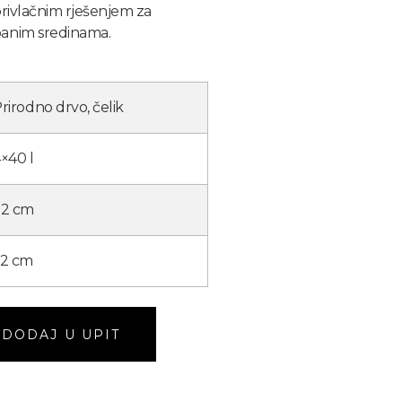
privlačnim rješenjem za
banim sredinama.
rirodno drvo, čelik
×40 l
72 cm
62 cm
DODAJ U UPIT