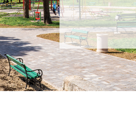
proizvod
Informacije
Kontakt
Proizvodi
aža
+385 (0)21 
e