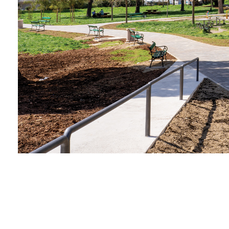
Alto Krvavica
Proizvodnja i mont
komunalne oprem