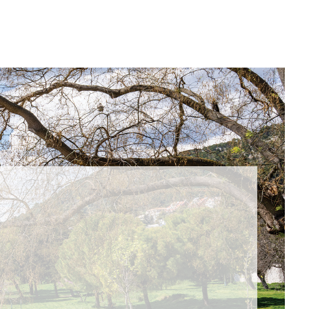
STI
 se i
 za akcije,