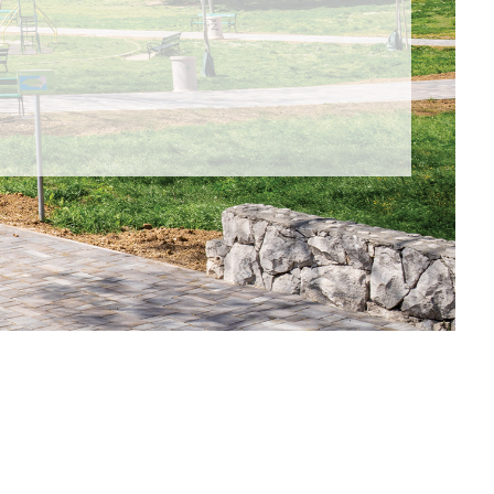
e i novosti.
Adresa
622 084
Cesta Gospodarske Zone 14,
21255 Zadvarje