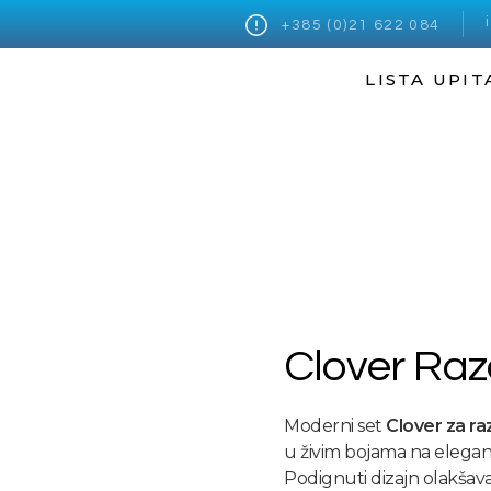
+385 (0)21 622 084
LISTA UPIT
Clover Ra
Moderni set
Clover za r
u živim bojama na elega
Podignuti dizajn olakšava 