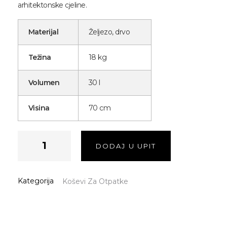
arhitektonske cjeline.
Materijal
Željezo, drvo
Težina
18 kg
Volumen
30 l
Visina
70 cm
DODAJ U UPIT
Kategorija
Koševi Za Otpatke