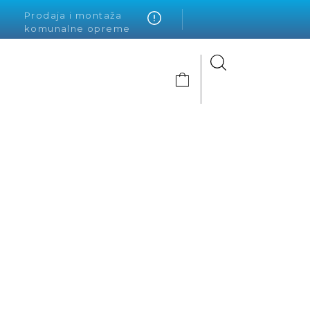
Prodaja i montaža
komunalne opreme
Alto Krvavica