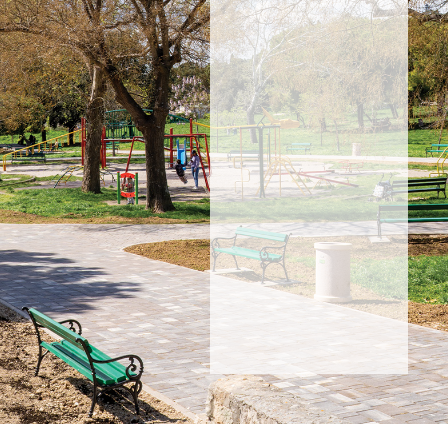
se i
saznajte
za
akcije,
proizvode
i
novosti.