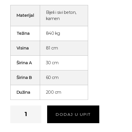
Bijeli i sivi beton,
Materijal
kamen
Težina
840 kg
Visina
81 cm
Širina A
30 cm
Širina B
60 cm
Dužina
200 cm
DODAJ U UPIT