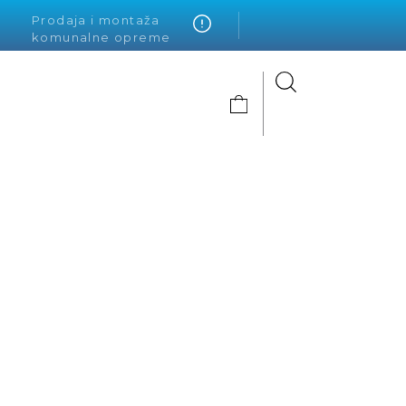
Prodaja i montaža
komunalne opreme
Alto Krvavica