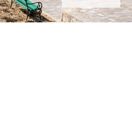
Alto Krvavica
Alto Krvavica
Proizvodnja i montaža
komunalne opreme
Informacije