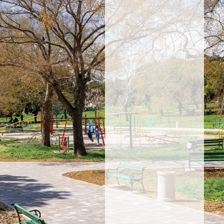
PROPUSTITE
NOVOSTI
Prijavite
se i
saznajte
za
akcije,
proizvode
i
novosti.