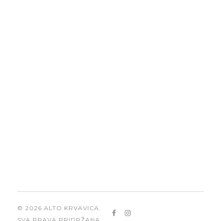
Proizvodi
Politika privatnosti
Politika kolačića
Kontakt
+385 (0)21 622 084
info@alto-krvavica.hr
Adresa
Cesta Gospodarske Zone 14,
21255 Zadvarje
© 2026 ALTO KRVAVICA.
SVA PRAVA PRIDRŽANA.