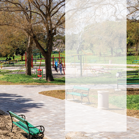
Prijavite
se i
saznajte
za
akcije,
proizvode
i
novosti.