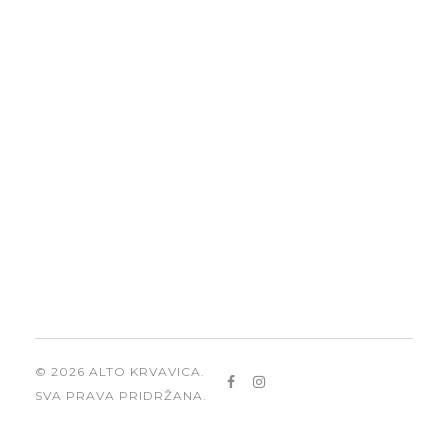
Politika privatnosti
Politika kolačića
Kontakt
+385 (0)21 622 084
info@alto-krvavica.hr
Adresa
Cesta Gospodarske Zone 14,
21255 Zadvarje
© 2026 ALTO KRVAVICA.
SVA PRAVA PRIDRŽANA.