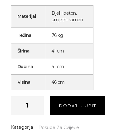
Bijeli i beton,
Materijal
umjetni kamen
Težina
76 kg
Širina
41 cm
Dubina
41 cm
Visina
46 cm
DODAJ U UPIT
Kategorija
Posude Za Cvijeće