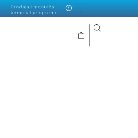
Prodaja i montaža
komunalne opreme
Alto Krvavica