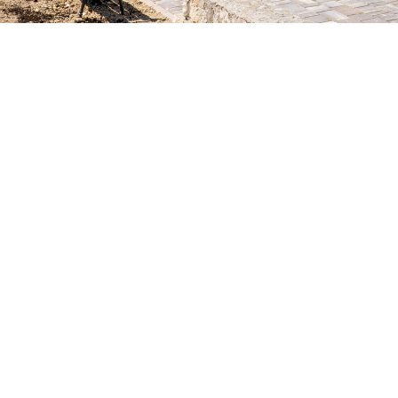
Alto Krvavica
Alto Krvavica
Proizvodnja i montaža
komunalne opreme
Informacije
Proizvodi