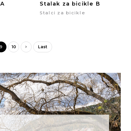
 A
Stalak za bicikle B
Stalci za bicikle
9
10
Last