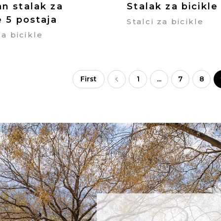
an stalak za
Stalak za bicikle
e 5 postaja
Stalci za bicikle
za bicikle
First
1
...
7
8