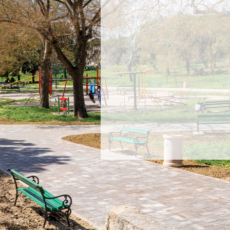
NE PROPUSTITE NOVO
Prijavite
saznajte
proizvod