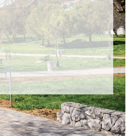
STI
 se i
 za akcije,
e i novosti.