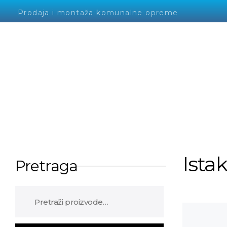
Prodaja i montaža komunalne opreme
Alto Krvavica
Ista
Pretraga