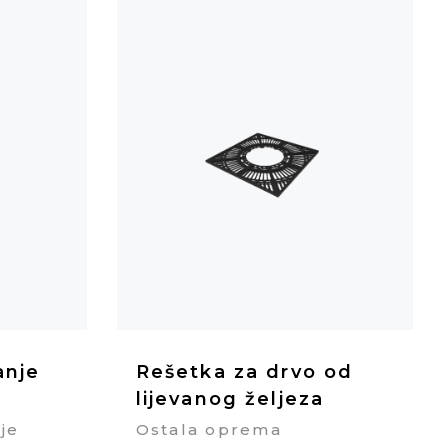
anje
Rešetka za drvo od
lijevanog željeza
je
Ostala oprema