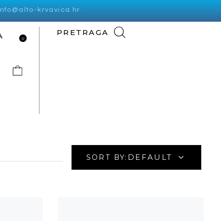
info@alto-krvavica.hr
PRETRAGA
A
0
DEFAULT
SORT BY: