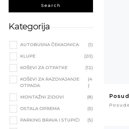
Kategorija
AUTOBUSNA ČEKAONICA
1
KLUPE
20
KOŠEVI ZA OTPATKE
12
KOŠEVI ZA RAZDVAJANJE
4
OTPADA
Posuda
MONTAŽNI ZIDOVI
8
Posude
OSTALA OPREMA
5
PARKING BRAVA I STUPIĆI
5