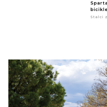
Spart
bicikl
Stalci 