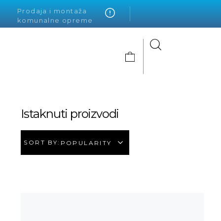
Prodaja i montaža
komunalne opreme
Alto Krvavica
Istaknuti proizvodi
SORT BY:
POPULARITY