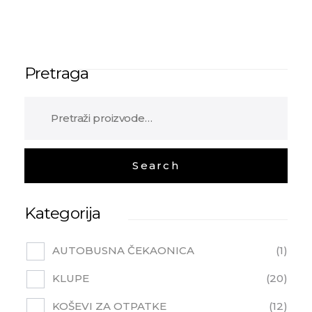
Pretraga
Kategorija
AUTOBUSNA ČEKAONICA
1
KLUPE
20
KOŠEVI ZA OTPATKE
12