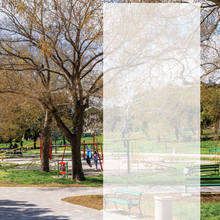
NE
PROPUSTITE
NOVOSTI
Prijavite
se i
saznajte
za
akcije,
proizvode
i
novosti.