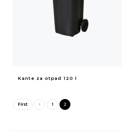
Kante za otpad 120 l
First
1
2