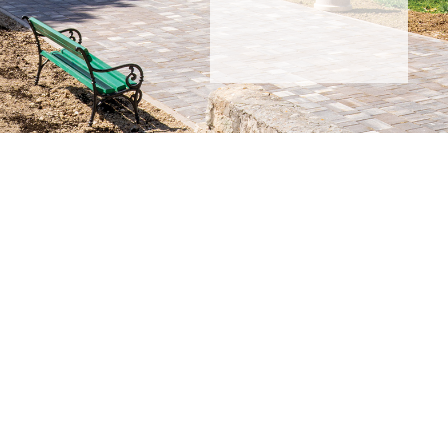
Alto Krvavica
Alto Krvavica
Proizvodnja i montaža
komunalne opreme