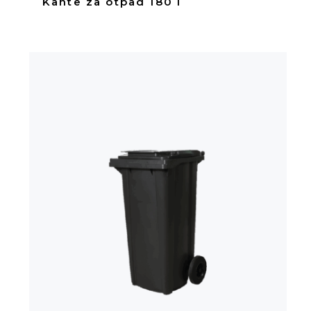
Kante za otpad 180 l