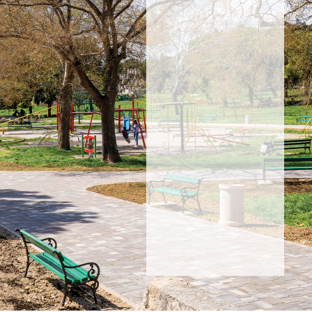
Prijavite
se i
saznajte
za
akcije,
proizvode
i
novosti.