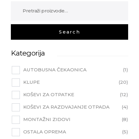
Kategorija
AUTOBUSNA ČEKAONICA
1
KLUPE
20
KOŠEVI ZA OTPATKE
12
KOŠEVI ZA RAZDVAJANJE OTPADA
4
MONTAŽNI ZIDOVI
8
OSTALA OPREMA
5