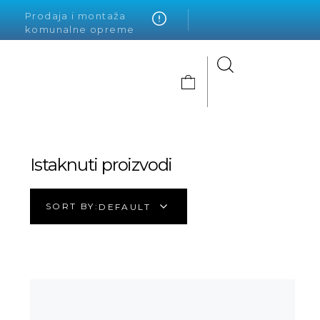
Prodaja i montaža
komunalne opreme
Alto Krvavica
Istaknuti proizvodi
SORT BY:
DEFAULT