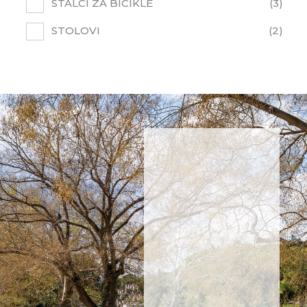
STALCI ZA BICIKLE
3
STOLOVI
2
NE
PROPUSTITE
NOVOSTI
Prijavite
se i
saznajte