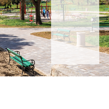
za
akcije,
proizvode
i
novosti.