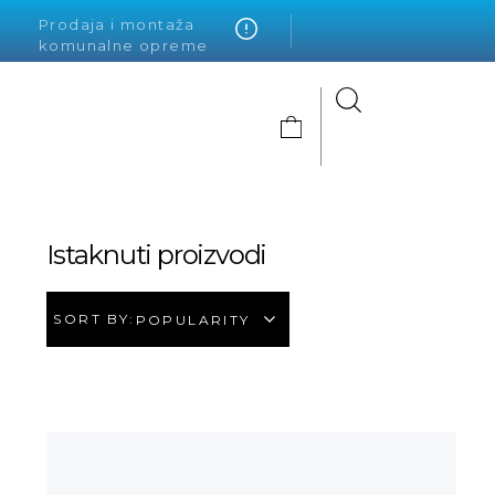
Prodaja i montaža
komunalne opreme
Alto Krvavica
Istaknuti proizvodi
SORT BY:
POPULARITY