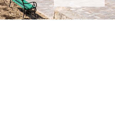
Alto Krvavica
Alto Krvavica
Proizvodnja i montaža
komunalne opreme
Informacije