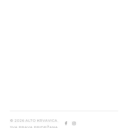
Proizvodi
Politika privatnosti
Politika kolačića
Kontakt
+385 (0)21 622 084
info@alto-krvavica.hr
Adresa
Cesta Gospodarske Zone 14,
21255 Zadvarje
© 2026 ALTO KRVAVICA.
SVA PRAVA PRIDRŽANA.