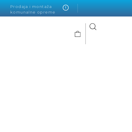
Prodaja i montaža
komunalne opreme
Alto Krvavica