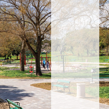
PROPUSTITE
NOVOSTI
Prijavite
se i
saznajte
za
akcije,
proizvode
i
novosti.