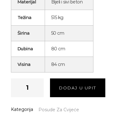
Materijal
Bijeli i sivi beton
Težina
515 kg
Širina
50 cm
Dubina
80 cm
Visina
84 cm
DODAJ U UPIT
Kategorija
Posude Za Cvijeće