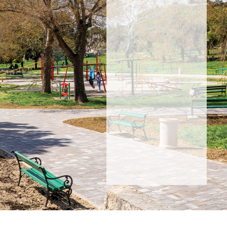
se i
saznajte
za
akcije,
proizvode
i
novosti.