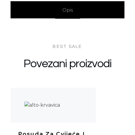
Opis
Povezani proizvodi
Posuda Za Cvijeće L